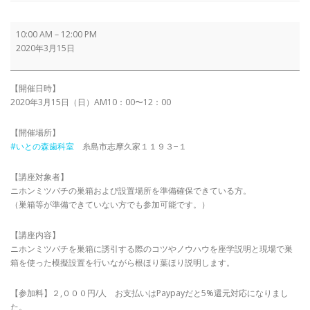
ニ
10:00 AM
–
12:00 PM
ホ
2020年3月15日
ン
ミ
ツ
【開催日時】
バ
2020年3月15日（日）AM10：00〜12：00
チ
の
【開催場所】
分
#いとの森歯科室
糸島市志摩久家１１９３−１
蜂
誘
【講座対象者】
引
ニホンミツバチの巣箱および設置場所を準備確保できている方。
直
（巣箱等が準備できていない方でも参加可能です。）
前
講
【講座内容】
座
ニホンミツバチを巣箱に誘引する際のコツやノウハウを座学説明と現場で巣
糸
箱を使った模擬設置を行いながら根ほり葉ほり説明します。
島
志
摩
【参加料】２,０００円/人 お支払いはPaypayだと5%還元対応になりまし
た。