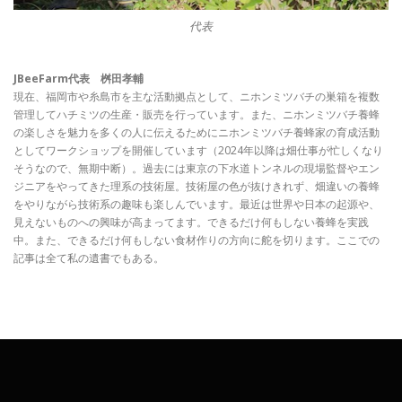
代表
JBeeFarm代表 桝田孝輔
現在、福岡市や糸島市を主な活動拠点として、ニホンミツバチの巣箱を複数
管理してハチミツの生産・販売を行っています。また、ニホンミツバチ養蜂
の楽しさを魅力を多くの人に伝えるためにニホンミツバチ養蜂家の育成活動
としてワークショップを開催しています（2024年以降は畑仕事が忙しくなり
そうなので、無期中断）。過去には東京の下水道トンネルの現場監督やエン
ジニアをやってきた理系の技術屋。技術屋の色が抜けきれず、畑違いの養蜂
をやりながら技術系の趣味も楽しんでいます。最近は世界や日本の起源や、
見えないものへの興味が高まってます。できるだけ何もしない養蜂を実践
中。また、できるだけ何もしない食材作りの方向に舵を切ります。ここでの
記事は全て私の遺書でもある。