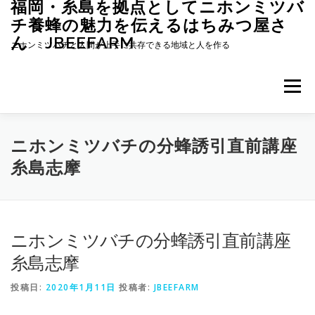
福岡・糸島を拠点としてニホンミツバ
コ
ン
チ養蜂の魅力を伝えるはちみつ屋さ
テ
ん JBEEFARM
ニホンミツバチと人間が上手に共存できる地域と人を作る
ン
ツ
へ
メニュー
ス
キ
ッ
プ
ホーム
JBEEFARMについて
養蜂のススメ
ニホンミツバチの分蜂誘引直前講座
糸島志摩
投稿記事一覧
ハチミツの販売
ニホンミツバチの分蜂誘引直前講座
ニホンミツバチのミツロウで作れる紫雲膏
糸島志摩
投稿日:
2020年1月11日
投稿者:
JBEEFARM