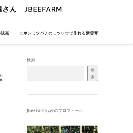
ん JBEEFARM
の販売
ニホンミツバチのミツロウで作れる紫雲膏
検索
検
曜
索
JBeeFarm代表のプロフィール