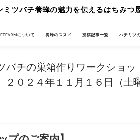
ミツバチ養蜂の魅力を伝えるはちみつ屋さ
BEEFARMについて
養蜂のススメ
投稿記事一覧
ハチミツ
ツバチの巣箱作りワークショッ
尾 ２０２４年１１月１６日（土
ップのご案内】