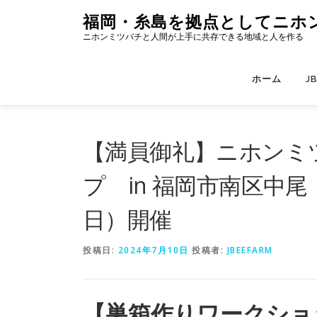
コ
福岡・糸島を拠点としてニホン
ン
ニホンミツバチと人間が上手に共存できる地域と人を作る
テ
ン
ツ
ホーム
J
へ
ス
キ
ッ
【満員御礼】ニホンミ
プ
プ in 福岡市南区中
日）開催
投稿日:
2024年7月10日
投稿者:
JBEEFARM
【巣箱作りワークショ