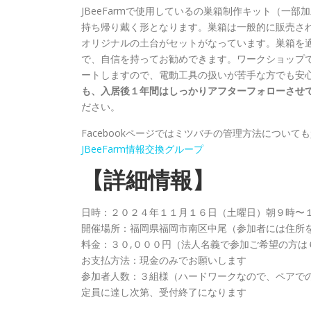
JBeeFarmで使用しているの巣箱制作キット（一
持ち帰り戴く形となります。巣箱は一般的に販売されて
オリジナルの土台がセットがなっています。巣箱を
で、自信を持ってお勧めできます。ワークショップ
ートしますので、電動工具の扱いが苦手な方でも安
も、入居後１年間はしっかりアフターフォローさせ
ださい。
Facebookページではミツバチの管理方法につい
JBeeFarm情報交換グループ
【詳細情報】
日時：２０２４年１１月１６日（土曜日）朝９時
開催場所：福岡県福岡市南区中尾（参加者には住所
料金：３０,０００円（法人名義で参加ご希望の方は
お支払方法：現金のみでお願いします
参加者人数：３組様（ハードワークなので、ペアで
定員に達し次第、受付終了になります