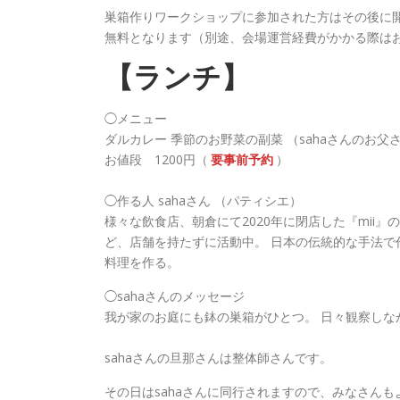
巣箱作りワークショップに参加された方はその後に
無料となります（別途、会場運営経費がかかる際は
【ランチ】
◯メニュー
ダルカレー 季節のお野菜の副菜 （sahaさんのお
お値段 1200円（
要事前予約
）
◯作る人 sahaさん （パティシエ）
様々な飲食店、朝倉にて2020年に閉店した『mii』
ど、店舗を持たずに活動中。 日本の伝統的な手法
料理を作る。
◯sahaさんのメッセージ
我が家のお庭にも鉢の巣箱がひとつ。 日々観察しな
sahaさんの旦那さんは整体師さんです。
その日はsahaさんに同行されますので、みなさん