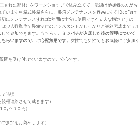
部加工された部材）をワークショップで組み立てて、最後は参加者の方がお
います重箱式巣箱さらに、巣箱メンテナンスを容易にするJBeeFarm
適切にメンテナンスすれば5年間は十分に使用できる丈夫な構造ですの
では少人数単位で巣箱制作のアシスタントがしっかりと巣箱完成までサ
心して参加できます。もちろん、
ミツバチが入居した後の管理について
てもらいますので、ご心配無用です。
女性でも男性でもお気軽にご参加
ても質問を受け付けていますので、安心です。
〜１７時頃
を後程連絡させて戴きます）
６０,０００円）
のご参加をお薦めします）