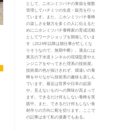
として、ニホンミツバチの巣箱を複数
管理してハチミツの生産・販売を行っ
ています。また、ニホンミツバチ養蜂
の楽しさを魅力を多くの人に伝えるた
めにニホンミツバチ養蜂家の育成活動
としてワークショップを開催していま
す（2024年以降は畑仕事が忙しくな
りそうなので、無期中断）。過去には
東京の下水道トンネルの現場監督やエ
ンジニアをやってきた理系の技術屋。
技術屋の色が抜けきれず、畑違いの養
蜂をやりながら技術系の趣味も楽しん
でいます。最近は世界や日本の起源
や、見えないものへの興味が高まって
ます。できるだけ何もしない養蜂を実
践中。また、できるだけ何もしない食
材作りの方向に舵を切ります。ここで
の記事は全て私の遺書でもある。