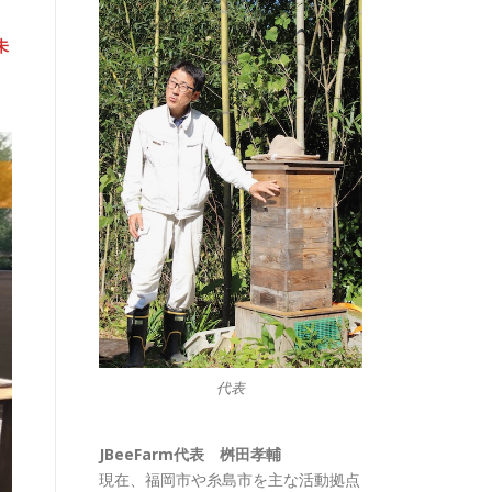
未
代表
JBeeFarm代表 桝田孝輔
現在、福岡市や糸島市を主な活動拠点