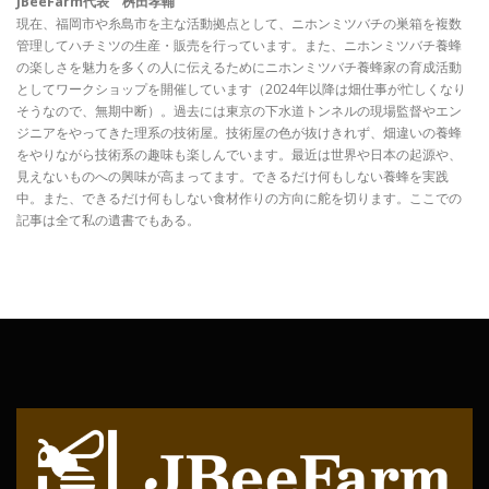
JBeeFarm代表 桝田孝輔
現在、福岡市や糸島市を主な活動拠点として、ニホンミツバチの巣箱を複数
管理してハチミツの生産・販売を行っています。また、ニホンミツバチ養蜂
の楽しさを魅力を多くの人に伝えるためにニホンミツバチ養蜂家の育成活動
としてワークショップを開催しています（2024年以降は畑仕事が忙しくなり
そうなので、無期中断）。過去には東京の下水道トンネルの現場監督やエン
ジニアをやってきた理系の技術屋。技術屋の色が抜けきれず、畑違いの養蜂
をやりながら技術系の趣味も楽しんでいます。最近は世界や日本の起源や、
見えないものへの興味が高まってます。できるだけ何もしない養蜂を実践
中。また、できるだけ何もしない食材作りの方向に舵を切ります。ここでの
記事は全て私の遺書でもある。