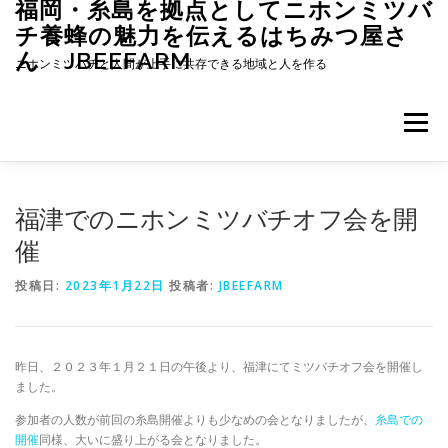
福岡・糸島を拠点としてニホンミツバ
コ
ン
チ養蜂の魅力を伝えるはちみつ屋さ
テ
ん JBEEFARM
ニホンミツバチと人間が上手に共存できる地域と人を作る
ン
ツ
へ
メニュー
ス
キ
ッ
プ
ホーム
JBEEFARMについて
養蜂のススメ
福津でのニホンミツバチオフ会を開
催
投稿記事一覧
ハチミツの販売
投稿日:
2023年1月22日
投稿者:
JBEEFARM
ニホンミツバチのミツロウで作れる紫雲膏
昨日、２０２３年１月２１日の午後より、福津にてミツバチオフ会を開催し
ました。
参加者の人数が前回の糸島開催よりも少なめの会となりましたが、
糸島での
開催
同様、大いに盛り上がる会となりました。