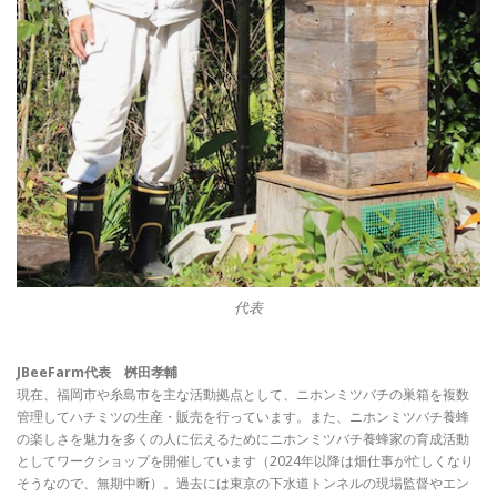
代表
JBeeFarm代表 桝田孝輔
現在、福岡市や糸島市を主な活動拠点として、ニホンミツバチの巣箱を複数
管理してハチミツの生産・販売を行っています。また、ニホンミツバチ養蜂
の楽しさを魅力を多くの人に伝えるためにニホンミツバチ養蜂家の育成活動
としてワークショップを開催しています（2024年以降は畑仕事が忙しくなり
そうなので、無期中断）。過去には東京の下水道トンネルの現場監督やエン