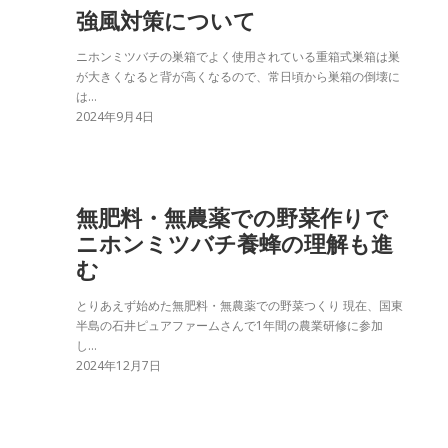
強風対策について
ニホンミツバチの巣箱でよく使用されている重箱式巣箱は巣
が大きくなると背が高くなるので、常日頃から巣箱の倒壊に
は…
2024年9月4日
無肥料・無農薬での野菜作りで
ニホンミツバチ養蜂の理解も進
む
とりあえず始めた無肥料・無農薬での野菜つくり 現在、国東
半島の石井ピュアファームさんで1年間の農業研修に参加
し…
2024年12月7日