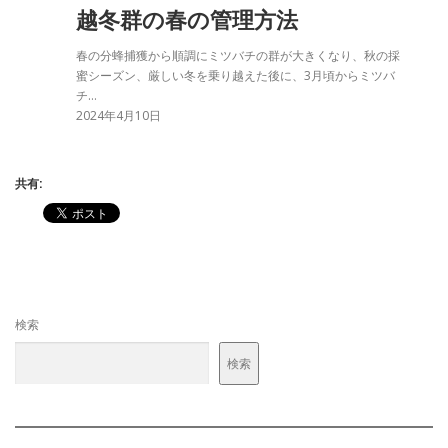
越冬群の春の管理方法
春の分蜂捕獲から順調にミツバチの群が大きくなり、秋の採
蜜シーズン、厳しい冬を乗り越えた後に、3月頃からミツバ
チ…
2024年4月10日
共有:
検索
検索