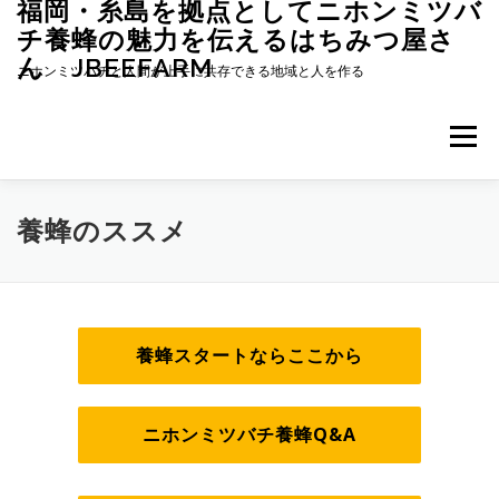
福岡・糸島を拠点としてニホンミツバ
コ
ン
チ養蜂の魅力を伝えるはちみつ屋さ
テ
ん JBEEFARM
ニホンミツバチと人間が上手に共存できる地域と人を作る
ン
ツ
へ
メニュー
ス
キ
ッ
プ
ホーム
JBEEFARMについて
養蜂のススメ
養蜂のススメ
投稿記事一覧
ハチミツの販売
養蜂スタートならここから
ニホンミツバチのミツロウで作れる紫雲膏
ニホンミツバチ養蜂Q&A