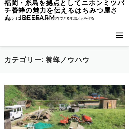
福岡・糸島を拠点としてニホンミツバ
コ
ン
チ養蜂の魅力を伝えるはちみつ屋さ
テ
ん JBEEFARM
ニホンミツバチと人間が上手に共存できる地域と人を作る
ン
ツ
へ
メニュー
ス
キ
ッ
プ
ホーム
JBEEFARMについて
養蜂のススメ
カテゴリー:
養蜂ノウハウ
投稿記事一覧
ハチミツの販売
ニホンミツバチのミツロウで作れる紫雲膏