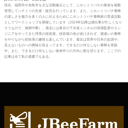
現在、福岡市や糸島市を主な活動拠点として、ニホンミツバチの巣箱を複数
管理してハチミツの生産・販売を行っています。また、ニホンミツバチ養蜂
の楽しさを魅力を多くの人に伝えるためにニホンミツバチ養蜂家の育成活動
としてワークショップを開催しています（2024年以降は畑仕事が忙しくなり
そうなので、無期中断）。過去には東京の下水道トンネルの現場監督やエン
ジニアをやってきた理系の技術屋。技術屋の色が抜けきれず、畑違いの養蜂
をやりながら技術系の趣味も楽しんでいます。最近は世界や日本の起源や、
見えないものへの興味が高まってます。できるだけ何もしない養蜂を実践
中。また、できるだけ何もしない食材作りの方向に舵を切ります。ここでの
記事は全て私の遺書でもある。