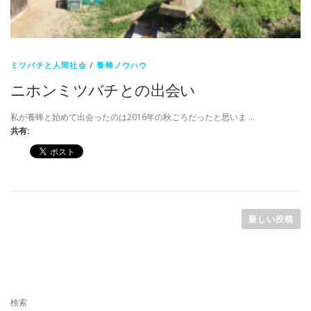
ミツバチと人間社会
/
養蜂ノウハウ
ニホンミツバチとの出会い
私が養蜂と始めて出会ったのは2016年の秋ごろだったと思いま …
共有:
投
稿
新しい投稿
ナ
ビ
ゲ
ー
検索
シ